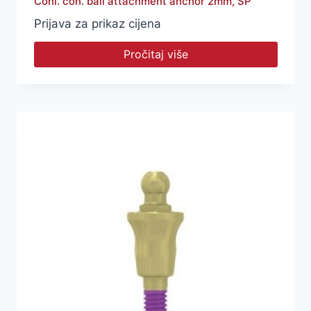
Coni. con. ball attachment anchor 2mm, SP
Prijava za prikaz cijena
Pročitaj više