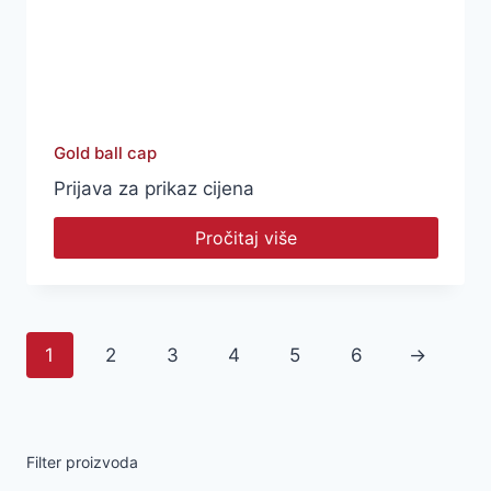
Gold ball cap
Prijava za prikaz cijena
Pročitaj više
1
2
3
4
5
6
→
Filter proizvoda