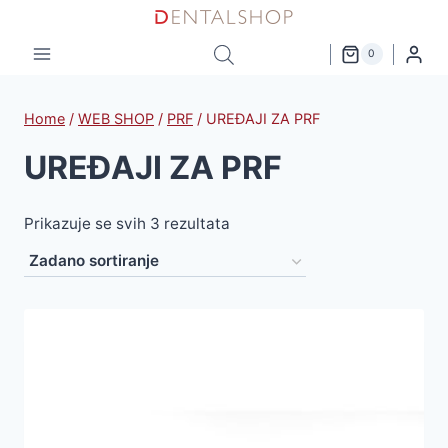
Skip
to
0
content
Home
/
WEB SHOP
/
PRF
/
UREĐAJI ZA PRF
UREĐAJI ZA PRF
Prikazuje se svih 3 rezultata