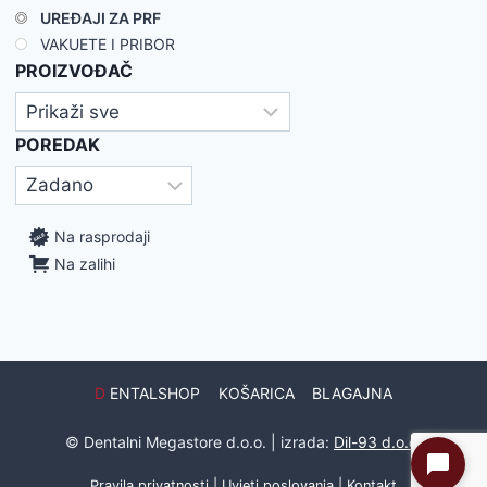
UREĐAJI ZA PRF
VAKUETE I PRIBOR
PROIZVOĐAČ
POREDAK
Na rasprodaji
Na zalihi
D
ENTALSHOP
KOŠARICA
BLAGAJNA
© Dentalni Megastore d.o.o. | izrada:
Dil-93 d.o.o.
Pravila privatnosti
|
Uvjeti poslovanja
|
Kontakt