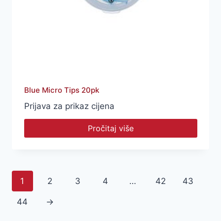
Blue Micro Tips 20pk
Prijava za prikaz cijena
Pročitaj više
1
2
3
4
…
42
43
44
→