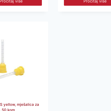
Pročitaj više
Pročitaj više
S yellow, mješalica za
1, 50 kom