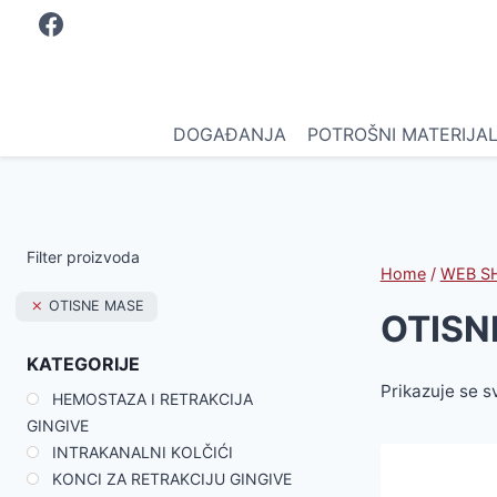
Skip
to
content
DOGAĐANJA
POTROŠNI MATERIJA
Filter proizvoda
Home
/
WEB S
OTISNE MASE
OTISN
KATEGORIJE
Prikazuje se s
HEMOSTAZA I RETRAKCIJA
GINGIVE
INTRAKANALNI KOLČIĆI
KONCI ZA RETRAKCIJU GINGIVE