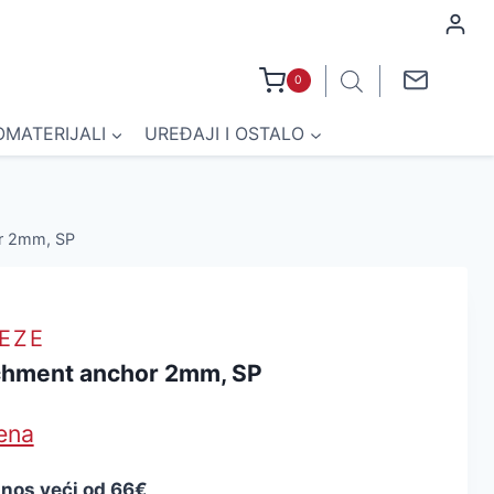
0
OMATERIJALI
UREĐAJI I OSTALO
or 2mm, SP
EZE
tachment anchor 2mm, SP
jena
znos veći od 66€