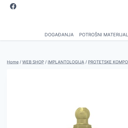
Skip
to
content
DOGAĐANJA
POTROŠNI MATERIJA
Home
/
WEB SHOP
/
IMPLANTOLOGIJA
/
PROTETSKE KOMP