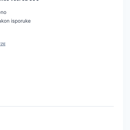
eno
kon isporuke
EZE