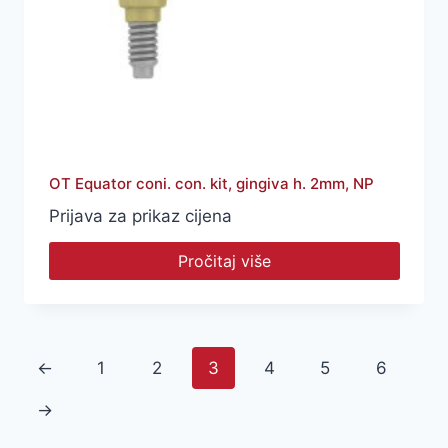
OT Equator coni. con. kit, gingiva h. 2mm, NP
Prijava za prikaz cijena
Pročitaj više
←
1
2
3
4
5
6
→