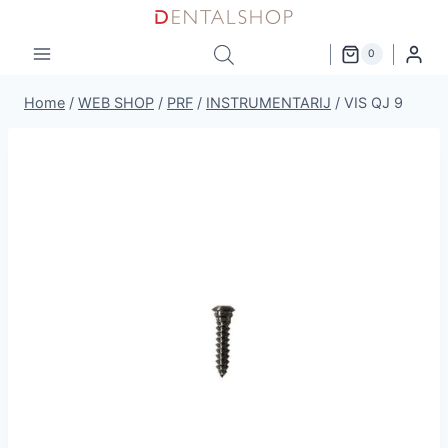
Skip
to
0
content
Home
/
WEB SHOP
/
PRF
/
INSTRUMENTARIJ
/
VIS QJ 9