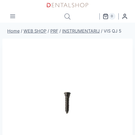
Skip
to
0
content
Home
/
WEB SHOP
/
PRF
/
INSTRUMENTARIJ
/
VIS QJ 5