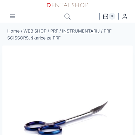
Skip
to
0
content
Home
/
WEB SHOP
/
PRF
/
INSTRUMENTARIJ
/
PRF
SCISSORS, škarice za PRF