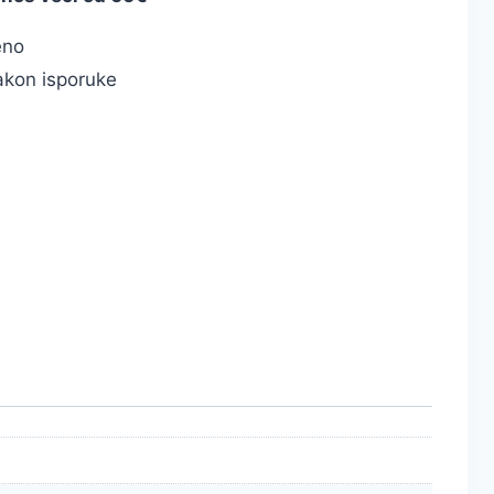
eno
kon isporuke