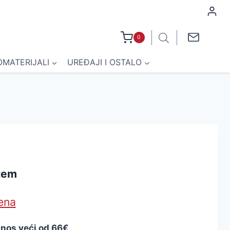
0
OMATERIJALI
UREĐAJI I OSTALO
J
tem
jena
znos veći od 66€