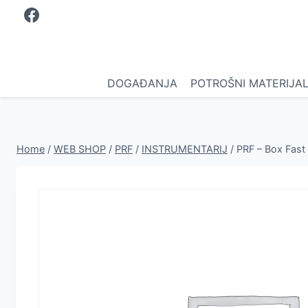
Skip
to
content
DOGAĐANJA
POTROŠNI MATERIJA
Home
/
WEB SHOP
/
PRF
/
INSTRUMENTARIJ
/
PRF – Box Fast