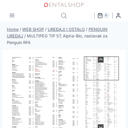
Skip
to
0
content
Home
/
WEB SHOP
/
UREĐAJI I OSTALO
/
PENGUIN
UREĐAJ
/
MULTIPEG TIP 57, Alpha-Bio, nastavak za
Penguin RFA