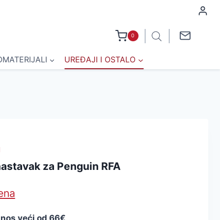
0
OMATERIJALI
UREĐAJI I OSTALO
J
nastavak za Penguin RFA
jena
znos veći od 66€