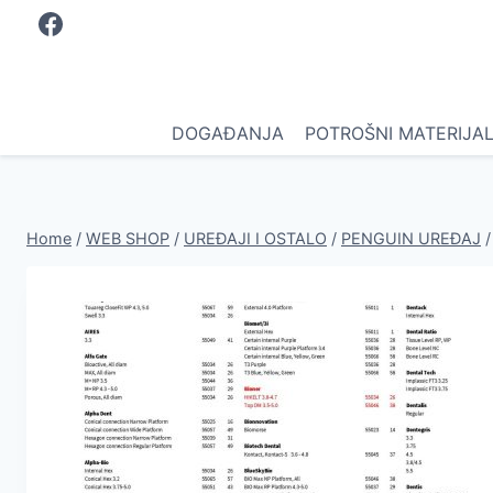
Skip
to
content
DOGAĐANJA
POTROŠNI MATERIJA
Home
/
WEB SHOP
/
UREĐAJI I OSTALO
/
PENGUIN UREĐAJ
/