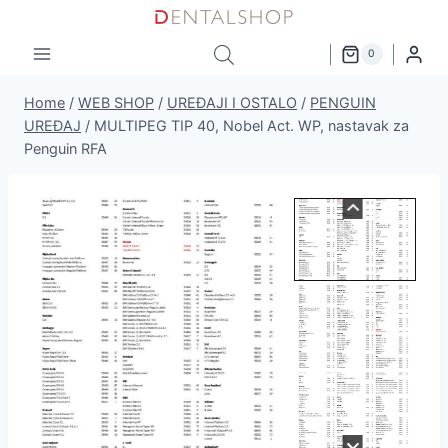
Skip
to
0
content
Home
/
WEB SHOP
/
UREĐAJI I OSTALO
/
PENGUIN
UREĐAJ
/
MULTIPEG TIP 40, Nobel Act. WP, nastavak za
Penguin RFA