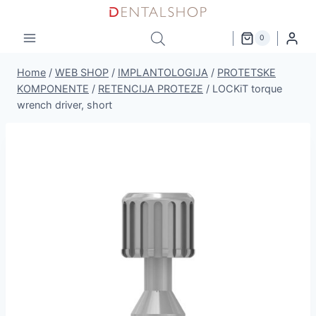
Skip
to
0
content
Home
/
WEB SHOP
/
IMPLANTOLOGIJA
/
PROTETSKE
KOMPONENTE
/
RETENCIJA PROTEZE
/
LOCKiT torque
wrench driver, short