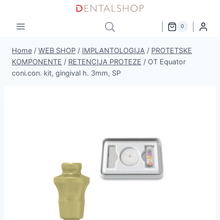
Skip
to
0
content
Home
/
WEB SHOP
/
IMPLANTOLOGIJA
/
PROTETSKE
KOMPONENTE
/
RETENCIJA PROTEZE
/
OT Equator
coni.con. kit, gingival h. 3mm, SP