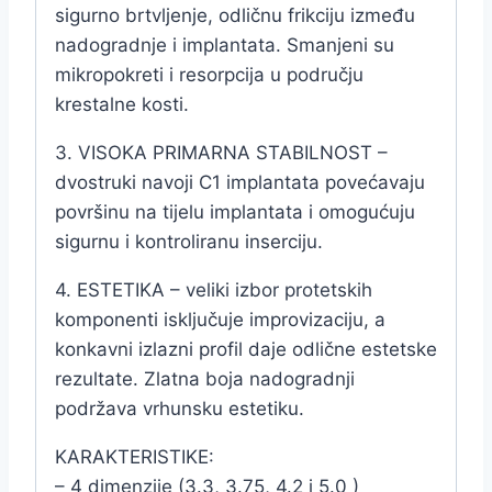
sigurno brtvljenje, odličnu frikciju između
nadogradnje i implantata. Smanjeni su
mikropokreti i resorpcija u području
krestalne kosti.
3. VISOKA PRIMARNA STABILNOST –
dvostruki navoji C1 implantata povećavaju
površinu na tijelu implantata i omogućuju
sigurnu i kontroliranu inserciju.
4. ESTETIKA – veliki izbor protetskih
komponenti isključuje improvizaciju, a
konkavni izlazni profil daje odlične estetske
rezultate. Zlatna boja nadogradnji
podržava vrhunsku estetiku.
KARAKTERISTIKE:
– 4 dimenzije (3.3, 3.75, 4.2 i 5.0 )