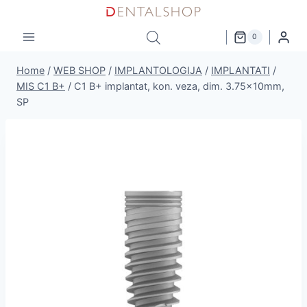
Skip
to
0
content
Home
/
WEB SHOP
/
IMPLANTOLOGIJA
/
IMPLANTATI
/
MIS C1 B+
/
C1 B+ implantat, kon. veza, dim. 3.75x10mm,
SP