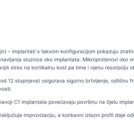
n) – implantati s takvom konfiguracijom pokazuju znatn
obnavljanja sluznice oko implantata. Mikroprstenovi oko v
anjili stres na kortikalnu kost pa time i njenu resorpciju 
 12 stupnjeva) osigurava sigurno brtvljenje, odličnu f
kosti.
i C1 implantata povećavaju površinu na tijelu implantat
sključuje improvizaciju, a konkavni izlazni profil daje o