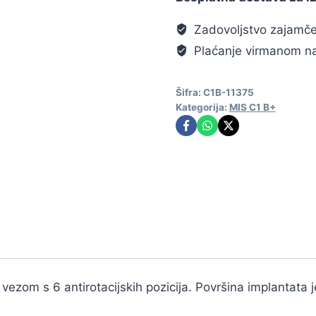
Zadovoljstvo zajamč
Plaćanje virmanom na
Šifra:
C1B-11375
Kategorija:
MIS C1 B+
vezom s 6 antirotacijskih pozicija. Površina implantata 