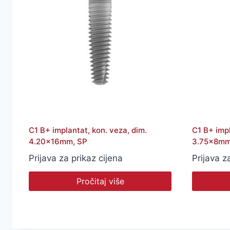
C1 B+ implantat, kon. veza, dim.
C1 B+ impl
4.20x16mm, SP
3.75x8mm
Prijava za prikaz cijena
Prijava z
Pročitaj više