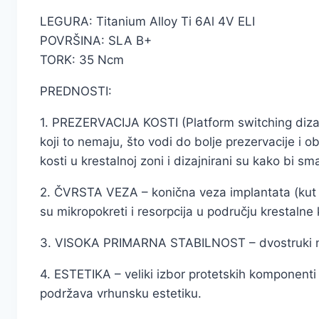
LEGURA: Titanium Alloy Ti 6Al 4V ELI
POVRŠINA: SLA B+
TORK: 35 Ncm
PREDNOSTI:
1. PREZERVACIJA KOSTI (Platform switching dizaj
koji to nemaju, što vodi do bolje prezervacije i 
kosti u krestalnoj zoni i dizajnirani su kako bi sm
2. ČVRSTA VEZA – konična veza implantata (kut od
su mikropokreti i resorpcija u području krestalne 
3. VISOKA PRIMARNA STABILNOST – dvostruki navoj
4. ESTETIKA – veliki izbor protetskih komponenti i
podržava vrhunsku estetiku.