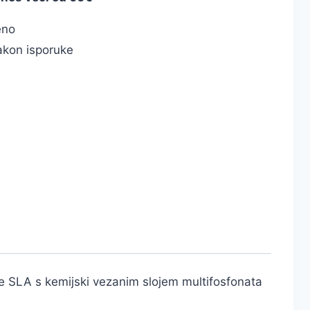
eno
kon isporuke
je SLA s kemijski vezanim slojem multifosfonata