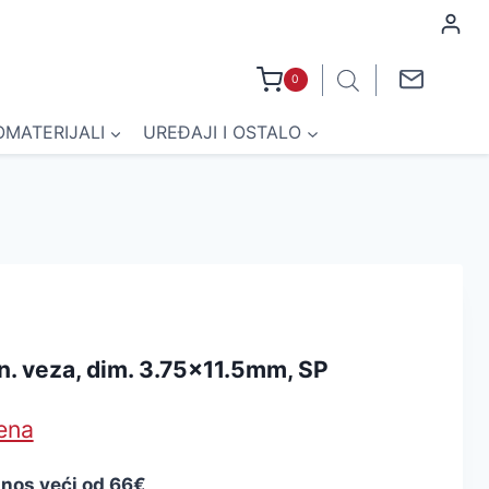
0
OMATERIJALI
UREĐAJI I OSTALO
n. veza, dim. 3.75×11.5mm, SP
jena
znos veći od 66€