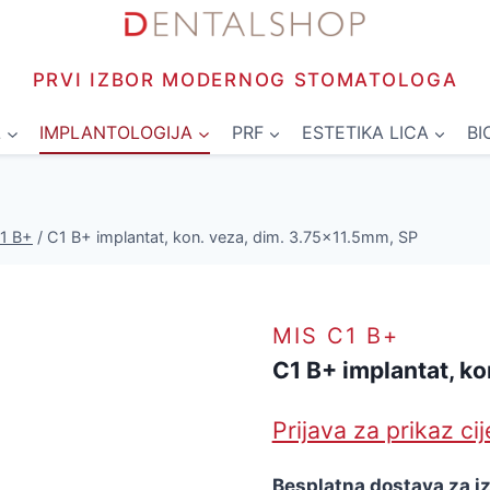
PRVI IZBOR MODERNOG STOMATOLOGA
L
IMPLANTOLOGIJA
PRF
ESTETIKA LICA
BI
1 B+
/
C1 B+ implantat, kon. veza, dim. 3.75×11.5mm, SP
MIS C1 B+
C1 B+ implantat, ko
Prijava za prikaz ci
Besplatna dostava za i