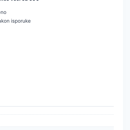
eno
kon isporuke