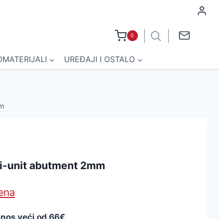
0
OMATERIJALI
UREĐAJI I OSTALO
mm
ti-unit abutment 2mm
jena
znos veći od 66€