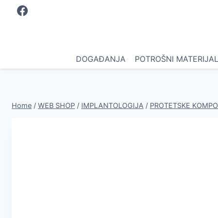
Skip
to
content
DOGAĐANJA
POTROŠNI MATERIJA
Home
/
WEB SHOP
/
IMPLANTOLOGIJA
/
PROTETSKE KOMP