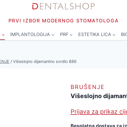
PRVI IZBOR MODERNOG STOMATOLOGA
L
IMPLANTOLOGIJA
PRF
ESTETIKA LICA
BI
ENJE
/
Višeslojno dijamantno svrdlo 886
BRUŠENJE
Višeslojno dijaman
Prijava za prikaz ci
Besplatna dostava za i