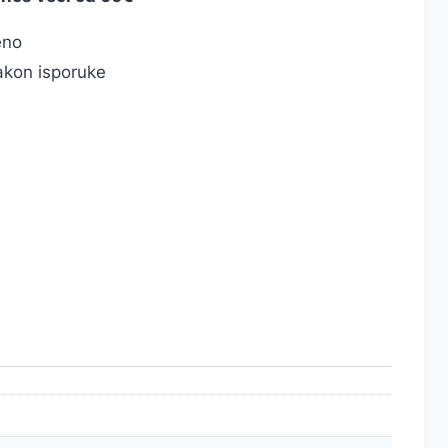
eno
kon isporuke