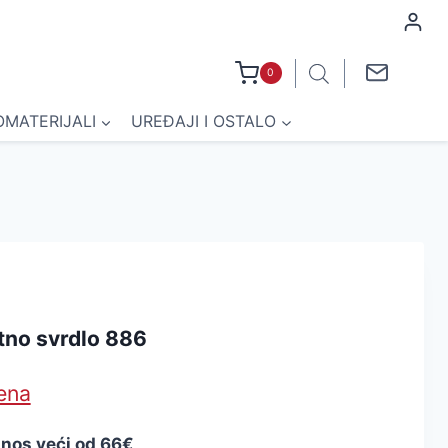
0
OMATERIJALI
UREĐAJI I OSTALO
tno svrdlo 886
jena
znos veći od 66€