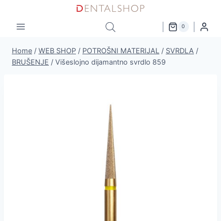
Skip
to
0
content
Home
/
WEB SHOP
/
POTROŠNI MATERIJAL
/
SVRDLA
/
BRUŠENJE
/
Višeslojno dijamantno svrdlo 859