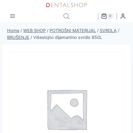
Skip
to
0
content
Home
/
WEB SHOP
/
POTROŠNI MATERIJAL
/
SVRDLA
/
BRUŠENJE
/
Višeslojno dijamantno svrdlo 850L