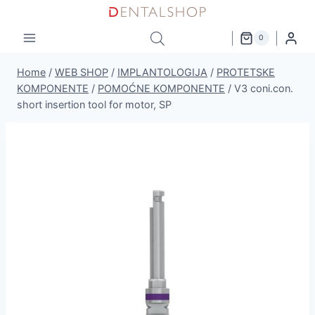
Skip
to
0
content
Home
/
WEB SHOP
/
IMPLANTOLOGIJA
/
PROTETSKE
KOMPONENTE
/
POMOĆNE KOMPONENTE
/
V3 coni.con.
short insertion tool for motor, SP