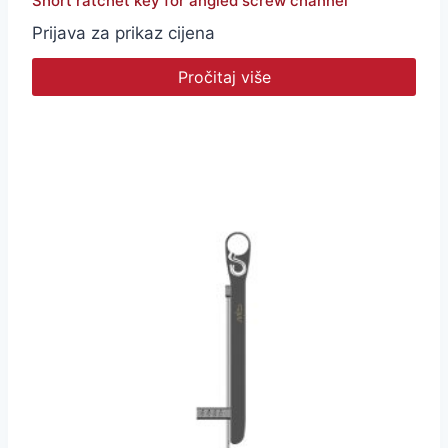
Short ratchet key for angled screw channel
Prijava za prikaz cijena
Pročitaj više