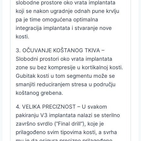
slobodne prostore oko vrata implantata
koji se nakon ugradnje odnah pune krvlju
pa je time omogućena optimalna
integracija implantata i stvaranje nove
kosti.
3. OČUVANJE KOŠTANOG TKIVA –
Slobodni prostori oko vrata implantata
zone su bez kompresije u kortikalnoj kosti.
Gubitak kosti u tom segmentu može se
smanjiti reduciranjem stresa u području
koštanog grebena.
4. VELIKA PRECIZNOST – U svakom
pakiranju V3 implantata nalazi se sterilno
završno svrdlo (“Final drill”), koje je
prilagođeno svim tipovima kosti, a svrha
mu je da osigura precizno prilagođeno