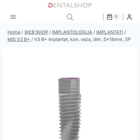
Skip
to
0
content
Home
/
WEB SHOP
/
IMPLANTOLOGIJA
/
IMPLANTATI
/
MIS V3 B+
/
V3 B+ implantat, kon. veza, dim. 5x16mm, SP