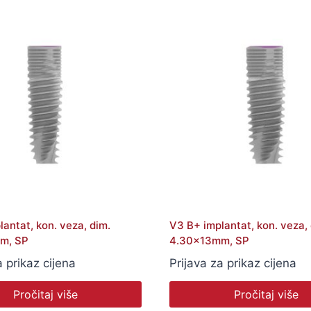
antat, kon. veza, dim.
V3 B+ implantat, kon. veza, 
m, SP
4.30x13mm, SP
a prikaz cijena
Prijava za prikaz cijena
Pročitaj više
Pročitaj više