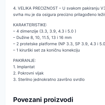
4. VELIKA PRECIZNOST – U svakom pakiranju V3 impl
svrha mu je da osigura precizno prilagođeno leži
KARAKTERISTIKE:
– 4 dimenzije (3.3, 3.9, 4.3 i 5.0 )
– Dužine 8, 10, 11.5, 13 i 16 mm
– 2 protetske platforme (NP 3.3, SP 3.9, 4.3 i 5.
– 1 kirurški set za koničnu konekciju
PAKIRANJE:
1. Implantat
2. Pokrovni vijak
3. Sterilno jednokratno završno svrdlo
Povezani proizvodi