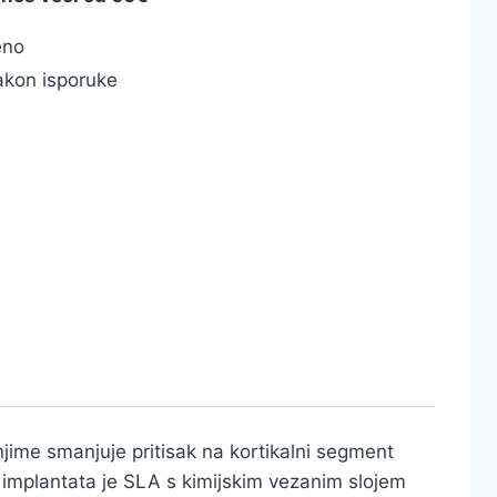
eno
kon isporuke
njime smanjuje pritisak na kortikalni segment
a implantata je SLA s kimijskim vezanim slojem