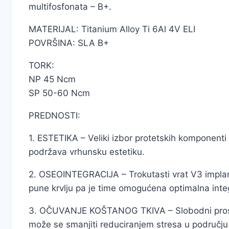
multifosfonata – B+.
MATERIJAL: Titanium Alloy Ti 6Al 4V ELI
POVRŠINA: SLA B+
TORK:
NP 45 Ncm
SP 50-60 Ncm
PREDNOSTI:
1. ESTETIKA – Veliki izbor protetskih komponenti i
podržava vrhunsku estetiku.
2. OSEOINTEGRACIJA – Trokutasti vrat V3 implan
pune krvlju pa je time omogućena optimalna integr
3. OČUVANJE KOŠTANOG TKIVA – Slobodni prostori
može se smanjiti reduciranjem stresa u područj