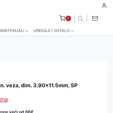
0
OMATERIJALI
UREĐAJI I OSTALO
on. veza, dim. 3.90×11.5mm, SP
jena
znos veći od 66€