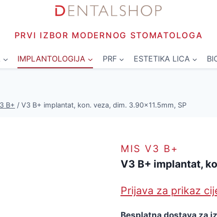
PRVI IZBOR MODERNOG STOMATOLOGA
L
IMPLANTOLOGIJA
PRF
ESTETIKA LICA
BI
3 B+
/
V3 B+ implantat, kon. veza, dim. 3.90×11.5mm, SP
MIS V3 B+
V3 B+ implantat, k
Prijava za prikaz ci
Besplatna dostava za i