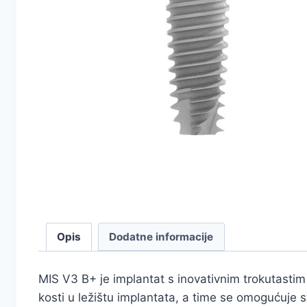
Opis
Dodatne informacije
MIS V3 B+ je implantat s inovativnim trokutastim 
kosti u ležištu implantata, a time se omogućuje 