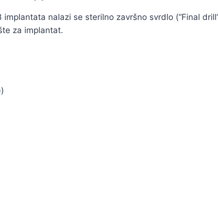
antata nalazi se sterilno završno svrdlo (“Final drill”)
šte za implantat.
0)