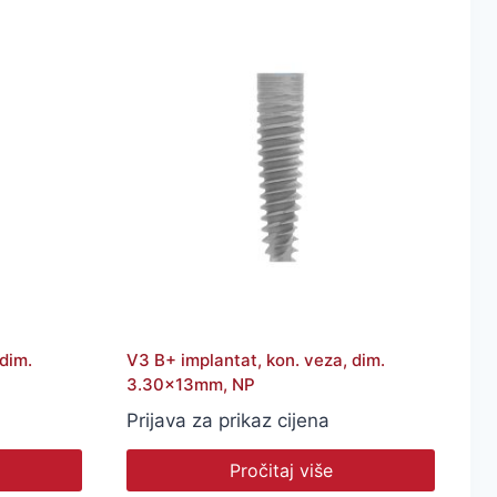
dim.
V3 B+ implantat, kon. veza, dim.
3.30x13mm, NP
Prijava za prikaz cijena
Pročitaj više