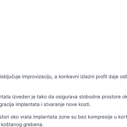
sključuje improvizaciju, a konkavni izlazni profil daje o
tata izveden je tako da osigurava slobodne prostore ok
acija implantata i stvaranje nove kosti.
 oko vrata implantata zone su bez kompresije u kortik
u koštanog grebena.