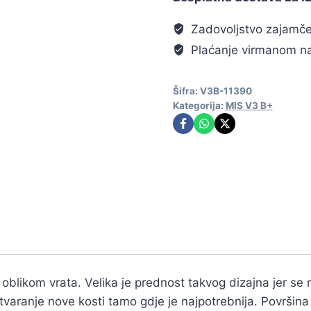
Zadovoljstvo zajamč
Plaćanje virmanom na
Šifra:
V3B-11390
Kategorija:
MIS V3 B+
oblikom vrata. Velika je prednost takvog dizajna jer se 
stvaranje nove kosti tamo gdje je najpotrebnija. Površin