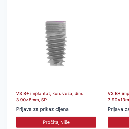
V3 B+ implantat, kon. veza, dim.
V3 B+ impl
3.90x8mm, SP
3.90x13m
Prijava za prikaz cijena
Prijava z
Pročitaj više