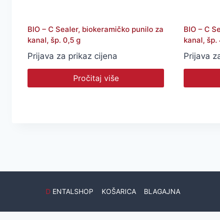
BIO – C Sealer, biokeramičko punilo za
BIO – C Se
kanal, šp. 0,5 g
kanal, šp.
Prijava za prikaz cijena
Prijava z
Pročitaj više
D
ENTALSHOP
KOŠARICA
BLAGAJNA