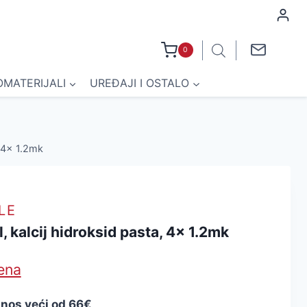
0
OMATERIJALI
UREĐAJI I OSTALO
, 4x 1.2mk
LE
 kalcij hidroksid pasta, 4x 1.2mk
jena
znos veći od 66€