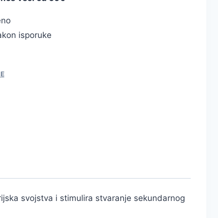
eno
kon isporuke
LE
jska svojstva i stimulira stvaranje sekundarnog