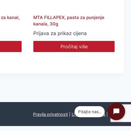
za kanal,
MTA FILLAPEX, pasta za punjenje
kanala, 30g
Prijava za prikaz cijena
Pročitaj više
Pitajte nas..
Pravila privatnosti
|
Uvjeti poslovanja
|
Kontakt