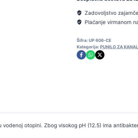
Zadovoljstvo zajamč
Plaćanje virmanom na
Šifra:
UP 606-CE
Kategorija:
PUNILO ZA KANA
vodenoj otopini. Zbog visokog pH (12.5) ima antibakteri