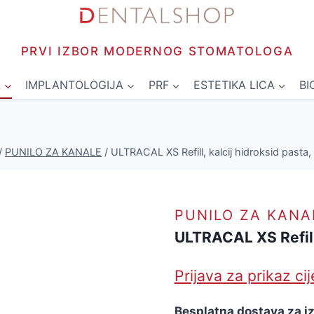
PRVI IZBOR MODERNOG STOMATOLOGA
L
IMPLANTOLOGIJA
PRF
ESTETIKA LICA
BI
/
PUNILO ZA KANALE
/
ULTRACAL XS Refill, kalcij hidroksid pasta
PUNILO ZA KANA
ULTRACAL XS Refill,
Prijava za prikaz ci
Besplatna dostava za i