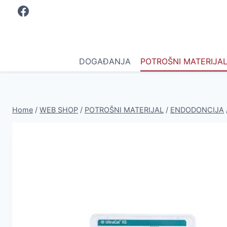
Skip
to
content
DOGAĐANJA
POTROŠNI MATERIJA
Home
/
WEB SHOP
/
POTROŠNI MATERIJAL
/
ENDODONCIJA