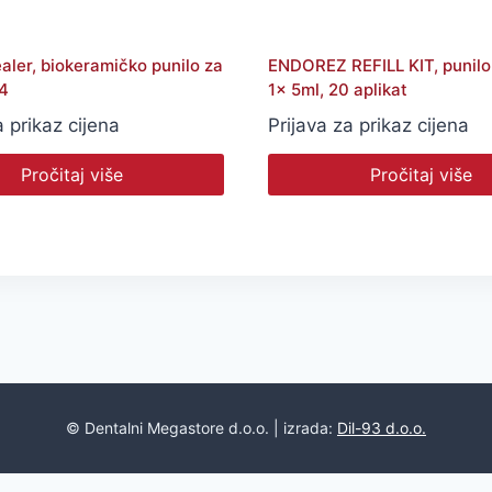
aler, biokeramičko punilo za
ENDOREZ REFILL KIT, punilo 
 4
1x 5ml, 20 aplikat
a prikaz cijena
Prijava za prikaz cijena
Pročitaj više
Pročitaj više
© Dentalni Megastore d.o.o. | izrada:
Dil-93 d.o.o.