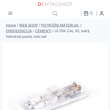
Skip
to
0
content
Home
/
WEB SHOP
/
POTROŠNI MATERIJAL
/
ENDODONCIJA
/
CEMENTI
/
ULTRA CAL XS, kalcij
hidroksid pasta, mini set