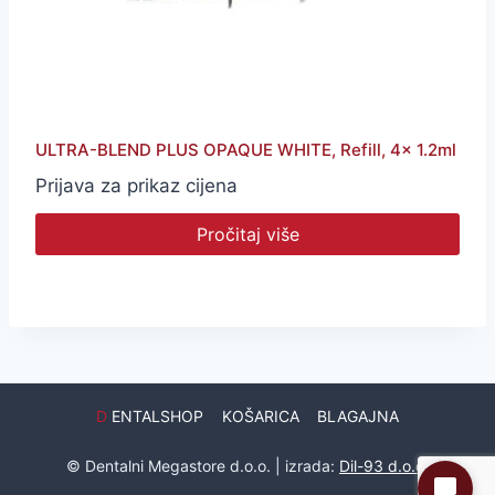
ULTRA-BLEND PLUS OPAQUE WHITE, Refill, 4x 1.2ml
Prijava za prikaz cijena
Pročitaj više
D
ENTALSHOP
KOŠARICA
BLAGAJNA
© Dentalni Megastore d.o.o. | izrada:
Dil-93 d.o.o.