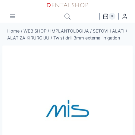
Skip
to
0
content
Home
/
WEB SHOP
/
IMPLANTOLOGIJA
/
SETOVI I ALATI
/
ALAT ZA KIRURGIJU
/
Twist drill 3mm external irrigation