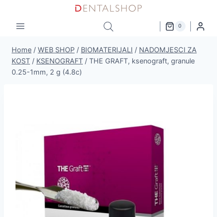
Skip
to
0
content
Home
/
WEB SHOP
/
BIOMATERIJALI
/
NADOMJESCI ZA
KOST
/
KSENOGRAFT
/
THE GRAFT, ksenograft, granule
0.25-1mm, 2 g (4.8c)