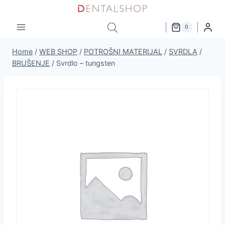
Skip
to
0
content
Home
/
WEB SHOP
/
POTROŠNI MATERIJAL
/
SVRDLA
/
BRUŠENJE
/
Svrdlo – tungsten