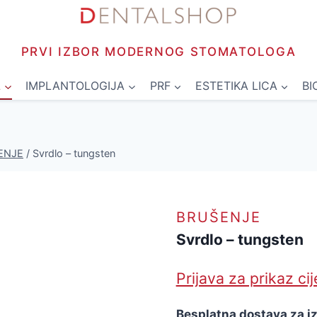
PRVI IZBOR MODERNOG STOMATOLOGA
L
IMPLANTOLOGIJA
PRF
ESTETIKA LICA
BI
ENJE
/
Svrdlo – tungsten
BRUŠENJE
Svrdlo – tungsten
Prijava za prikaz ci
Besplatna dostava za i