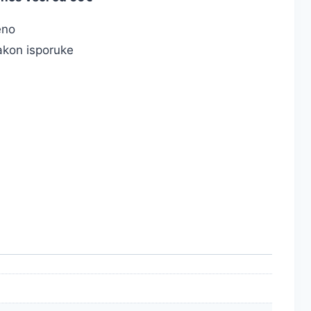
eno
kon isporuke