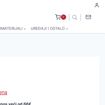
0
OMATERIJALI
UREĐAJI I OSTALO
jena
znos veći od 66€