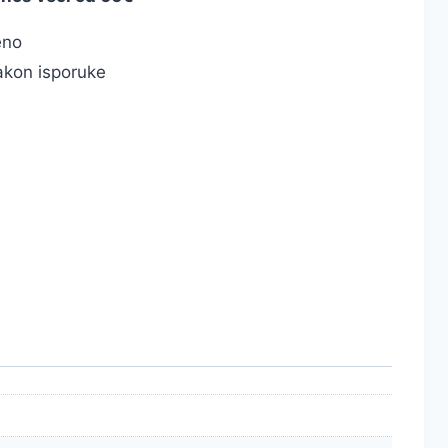
eno
kon isporuke