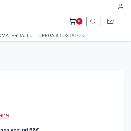
0
OMATERIJALI
UREĐAJI I OSTALO
jena
znos veći od 66€