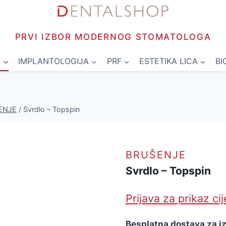
PRVI IZBOR MODERNOG STOMATOLOGA
L
IMPLANTOLOGIJA
PRF
ESTETIKA LICA
BI
ENJE
/
Svrdlo – Topspin
BRUŠENJE
Svrdlo – Topspin
Prijava za prikaz ci
Besplatna dostava za i