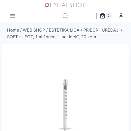
Skip
to
0
content
Home
/
WEB SHOP
/
ESTETIKA LICA
/
PRIBOR I UREĐAJI
/
SOFT – JECT, 1ml šprice, “Luer lock”, 20 kom