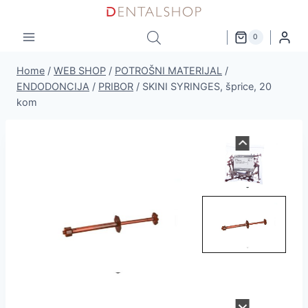
Skip
to
0
content
Home
/
WEB SHOP
/
POTROŠNI MATERIJAL
/
ENDODONCIJA
/
PRIBOR
/
SKINI SYRINGES, šprice, 20
kom