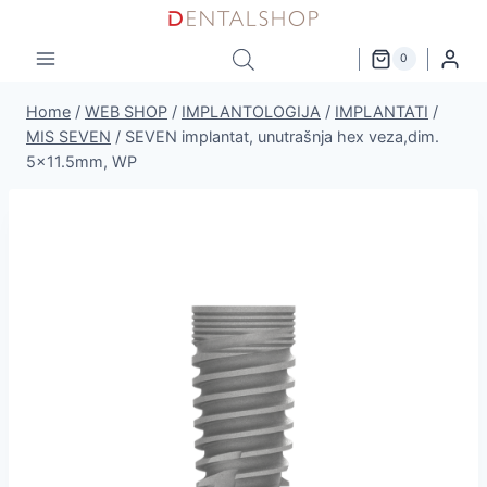
Skip
to
0
content
Home
/
WEB SHOP
/
IMPLANTOLOGIJA
/
IMPLANTATI
/
MIS SEVEN
/
SEVEN implantat, unutrašnja hex veza,dim.
5×11.5mm, WP