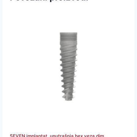
SEVEN implantat, unutrašnja hex veza,dim.