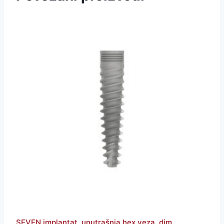
SEVEN implantat, unutrašnja hex veza, dim.