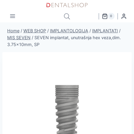
Skip
to
0
content
Home
/
WEB SHOP
/
IMPLANTOLOGIJA
/
IMPLANTATI
/
MIS SEVEN
/
SEVEN implantat, unutrašnja hex veza,dim.
3.75x10mm, SP