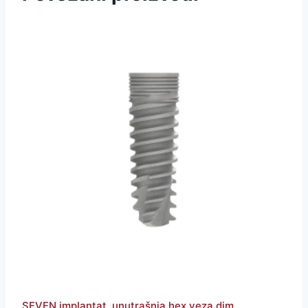
SEVEN implantat, unutrašnja hex veza,dim.