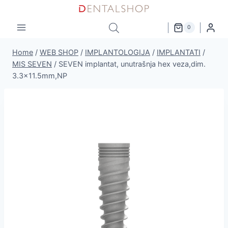
Skip
to
0
content
Home
/
WEB SHOP
/
IMPLANTOLOGIJA
/
IMPLANTATI
/
MIS SEVEN
/
SEVEN implantat, unutrašnja hex veza,dim.
3.3×11.5mm,NP