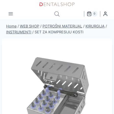
Skip
to
0
content
Home
/
WEB SHOP
/
POTROŠNI MATERIJAL
/
KIRURGIJA
/
INSTRUMENTI
/
SET ZA KOMPRESIJU KOSTI