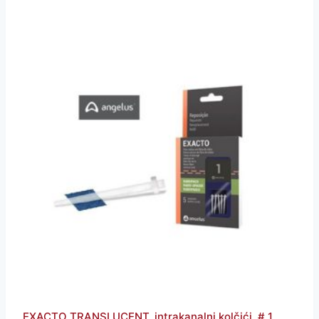
EXACTO TRANSLUCENT, intrakanalni kolčići, # 1,