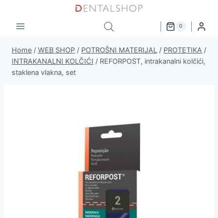
Skip
to
0
content
Home
/
WEB SHOP
/
POTROŠNI MATERIJAL
/
PROTETIKA
/
INTRAKANALNI KOLČIĆI
/
REFORPOST, intrakanalni kolčići,
staklena vlakna, set