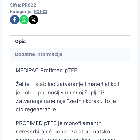
Šifra:
PR622
Kategorija:
KONCI
Opis
Dodatne informacije
MEDIPAC Profimed pTFE
Želite li stabilno zatvaranje i materijal koji
je dobro podnošljiv u usnoj šupljini?
Zatvaranje rane nije “zadnji korak”. To je
dio regeneracije.
PROFIMED pTFE je monofilamentni
neresorbirajući konac za atraumatsko i
sigurno zatvaranje mekih tkiva u oralnoj