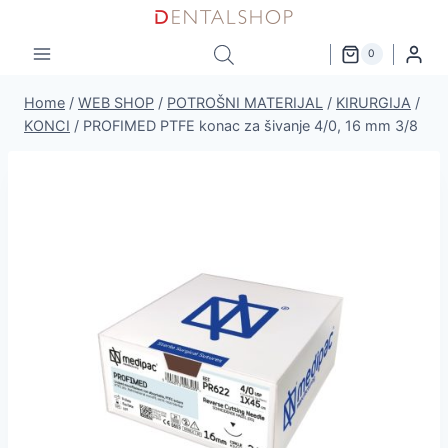
Skip
to
0
content
Home
/
WEB SHOP
/
POTROŠNI MATERIJAL
/
KIRURGIJA
/
KONCI
/
PROFIMED PTFE konac za šivanje 4/0, 16 mm 3/8