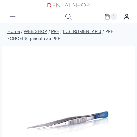
Skip
to
0
content
Home
/
WEB SHOP
/
PRF
/
INSTRUMENTARIJ
/
PRF
FORCEPS, pinceta za PRF