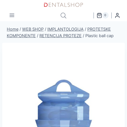
Skip
to
0
content
Home
/
WEB SHOP
/
IMPLANTOLOGIJA
/
PROTETSKE
KOMPONENTE
/
RETENCIJA PROTEZE
/
Plastic ball cap