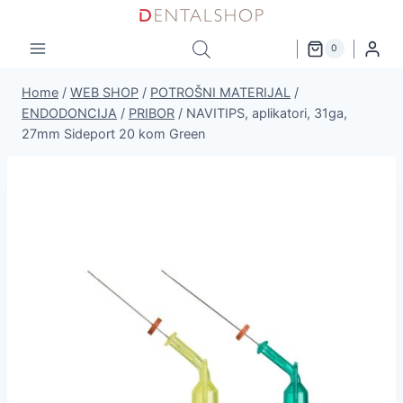
Skip
to
0
content
Home
/
WEB SHOP
/
POTROŠNI MATERIJAL
/
ENDODONCIJA
/
PRIBOR
/
NAVITIPS, aplikatori, 31ga,
27mm Sideport 20 kom Green