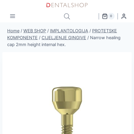
Skip
to
0
content
Home
/
WEB SHOP
/
IMPLANTOLOGIJA
/
PROTETSKE
KOMPONENTE
/
CIJELJENJE GINGIVE
/
Narrow healing
cap 2mm height internal hex.