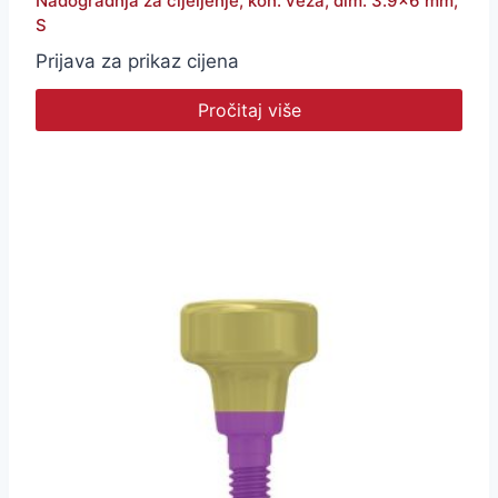
Nadogradnja za cijeljenje, kon. veza, dim. 3.9×6 mm,
S
Prijava za prikaz cijena
Pročitaj više