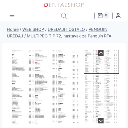
Skip
to
0
content
Home
/
WEB SHOP
/
UREĐAJI I OSTALO
/
PENGUIN
UREĐAJ
/
MULTIPEG TIP 72, nastavak za Penguin RFA