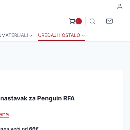
0
OMATERIJALI
UREĐAJI I OSTALO
J
nastavak za Penguin RFA
jena
znos veći od 66€