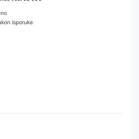
eno
kon isporuke