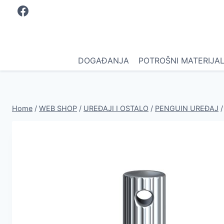
Skip
to
content
DOGAĐANJA
POTROŠNI MATERIJA
Home
/
WEB SHOP
/
UREĐAJI I OSTALO
/
PENGUIN UREĐAJ
/