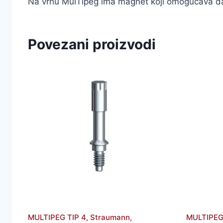
Na vrhu MulTipeg ima magnet koji omogućava da 
Povezani proizvodi
MULTIPEG TIP 4, Straumann,
MULTIPEG 