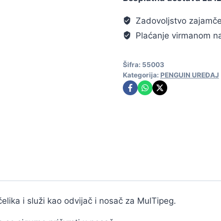
Zadovoljstvo zajamč
Plaćanje virmanom na
Šifra:
55003
Kategorija:
PENGUIN UREĐAJ
lika i služi kao odvijač i nosač za MulTipeg.