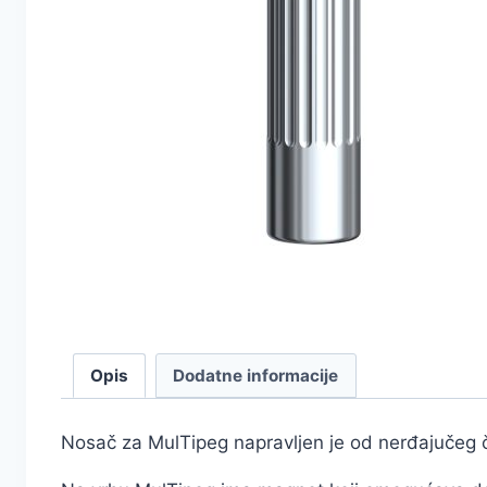
Opis
Dodatne informacije
Nosač za MulTipeg napravljen je od nerđajučeg če