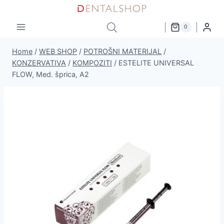
Skip
to
0
content
Home
/
WEB SHOP
/
POTROŠNI MATERIJAL
/
KONZERVATIVA
/
KOMPOZITI
/
ESTELITE UNIVERSAL
FLOW, Med. šprica, A2