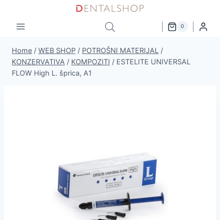
Skip
to
0
content
Home
/
WEB SHOP
/
POTROŠNI MATERIJAL
/
KONZERVATIVA
/
KOMPOZITI
/
ESTELITE UNIVERSAL
FLOW High L. šprica, A1