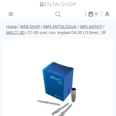
Skip
to
0
content
Home
/
WEB SHOP
/
IMPLANTOLOGIJA
/
IMPLANTATI
/
MIS C1 XD
/
C1 XD coni. con. implant D4.20 L11.5mm , SP