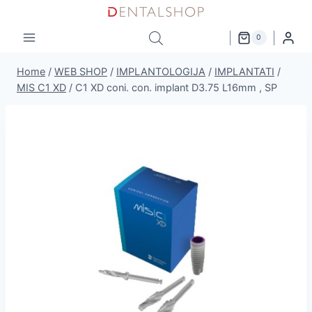
Skip
to
0
content
Home
/
WEB SHOP
/
IMPLANTOLOGIJA
/
IMPLANTATI
/
MIS C1 XD
/
C1 XD coni. con. implant D3.75 L16mm , SP