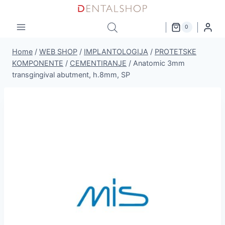
Skip
to
0
content
Home
/
WEB SHOP
/
IMPLANTOLOGIJA
/
PROTETSKE
KOMPONENTE
/
CEMENTIRANJE
/
Anatomic 3mm
transgingival abutment, h.8mm, SP